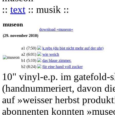
::
text
:: musik ::
museon
download »museon«
(29. november 2010)
a1
(7:50)
k.rebs (du bist nicht mehr auf der uhr)
a2
(6:01)
wie weich
b1
(5:10)
das blaue zimmer.
b2
(8:24)
für eine hand voll zucker
10" vinyl-e.p. im gatefold-s
(handnummeriert, davon die 
auf »weisser herbst produkt
abonnenten konnten »museo