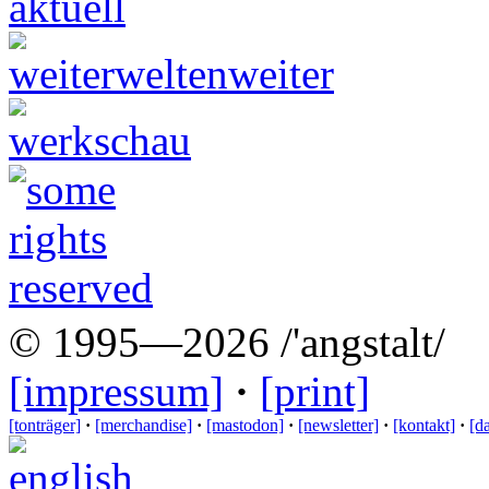
© 1995—2026 /'angstalt/
[impressum]
·
[print]
[tonträger]
·
[merchandise]
·
[mastodon]
·
[newsletter]
·
[kontakt]
·
[d