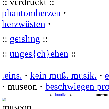
:: verdruckt ::
phantomherzen
·
herzwüsten
·
::
geisling
::
::
unges{ch}ehen
::
.eins.
·
kein muß. musik.
·
e
·
museon
·
beschwiegen pr
«
ichundich.
«
museon