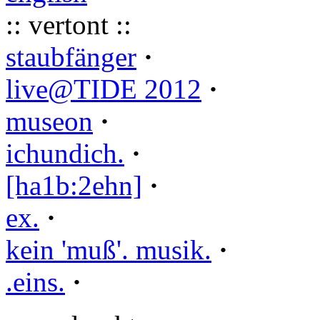
:: vertont ::
staubfänger
·
live@TIDE 2012
·
museon
·
ichundich.
·
[ha1b:2ehn]
·
ex.
·
kein 'muß'. musik.
·
.eins.
·