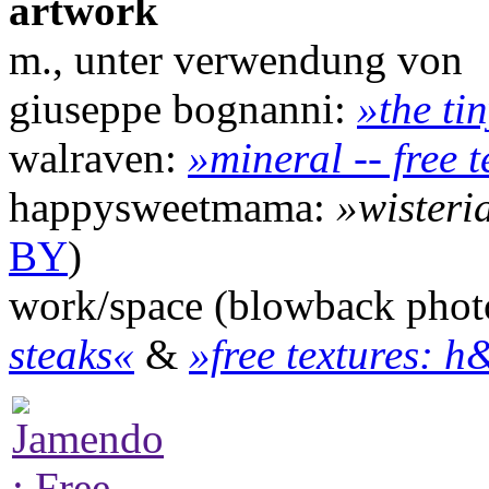
artwork
m., unter verwendung von
giuseppe bognanni:
»the tin
walraven:
»mineral -- free 
happysweetmama:
»wisteri
BY
)
work/space (blowback pho
steaks«
&
»free textures: 