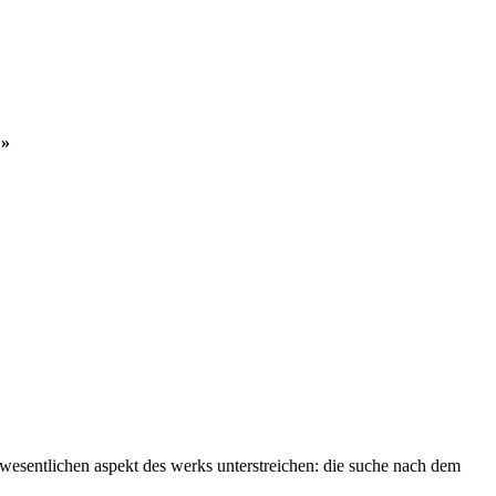
»
n wesentlichen aspekt des werks unterstreichen: die suche nach dem