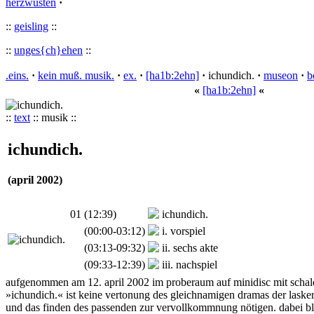
herzwüsten
·
::
geisling
::
::
unges{ch}ehen
::
.eins.
·
kein muß. musik.
·
ex.
·
[ha1b:2ehn]
·
ichundich.
·
museon
·
b
«
[ha1b:2ehn]
«
::
text
:: musik ::
ichundich.
(april 2002)
01
(12:39)
ichundich.
(00:00-03:12)
i. vorspiel
(03:13-09:32)
ii. sechs akte
(09:33-12:39)
iii. nachspiel
aufgenommen am 12. april 2002 im proberaum auf minidisc mit schale
»ichundich.« ist keine vertonung des gleichnamigen dramas der lasker
und das finden des passenden zur vervollkommnung nötigen. dabei bl