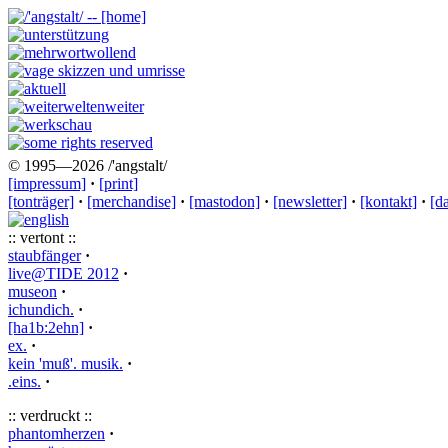
© 1995—2026 /'angstalt/
[impressum]
·
[print]
[tonträger]
·
[merchandise]
·
[mastodon]
·
[newsletter]
·
[kontakt]
·
[d
:: vertont ::
staubfänger
·
live@TIDE 2012
·
museon
·
ichundich.
·
[ha1b:2ehn]
·
ex.
·
kein 'muß'. musik.
·
.eins.
·
:: verdruckt ::
phantomherzen
·